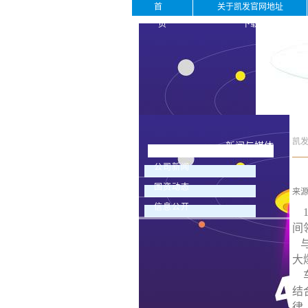
首
关于凯发官网地址
页
下载
凯
新闻与媒体
公司新闻
国资动态
来
信息公开
1
间
与
大
车
结
律