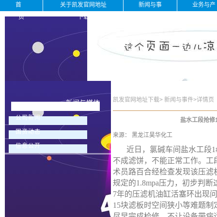
首
关于凯发官网地址
新闻与事
业务与产
页
下载
件
品
凯发官网地址下载
>
新闻与事件
>
详情页
新闻与媒体
公司新闻
盐水工段抢修
国资动态
来源：
黑龙江昊华化工
信息公开
近日，氯碱车间盐水工段1#
不成滤饼，不能正常工作。工
术员路百合经检查发现该压滤
规定的1.8mpa压力，初步
7
年的压滤机油缸活塞环出现
15块滤板时空间狭小等难题
尽
早完成检修，不让设备带病运