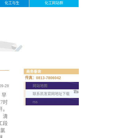
化工与生
化工网站群
活
商务垂询
传真：0813-7806042
09-28
网站地图
联系凯发官网地址下载
。早
7时
rss
开。
，清
工
段
洗氯
器、