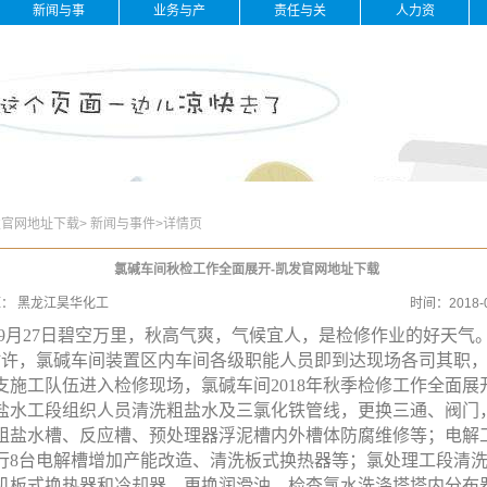
新闻与事
业务与产
责任与关
人力资
件
品
怀
源
发官网地址下载
>
新闻与事件
>
详情页
氯碱车间秋检工作全面展开-凯发官网地址下载
源：
黑龙江昊华化工
时间：
2018-
月27日碧空万里，秋高气爽，气候宜人，是检修作业的好天气
时许，氯碱车间装置区内车间各级职能人员即到达现场各司其职，
支施工队伍进入检修现场，氯碱车间2018年秋季检修工作全面展
水工段组织人员清洗粗盐水及三氯化铁管线，更换三通、阀门
粗盐水槽、反应槽、预处理器浮泥槽内外槽体防腐维修等；电解
行8台电解槽增加产能改造、清洗板式换热器等；氯处理工段清
机板式换热器和冷却器、更换润滑油、检查氯水洗涤塔塔内分布