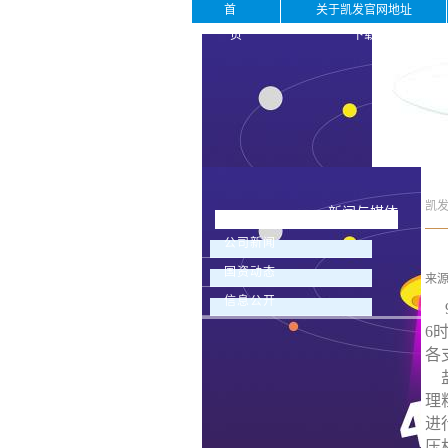
首
关于凯发官网地址
页
下载
凯
新闻与媒体
公司新闻
国资动态
来
信息公开
9
6
各
盐
理
进
压