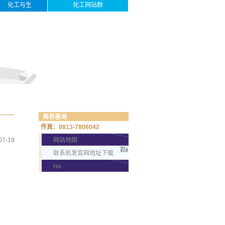
化工与生
化工网站群
活
商务垂询
传真：0813-7806042
07-19
网站地图
联系凯发官网地址下载
rss