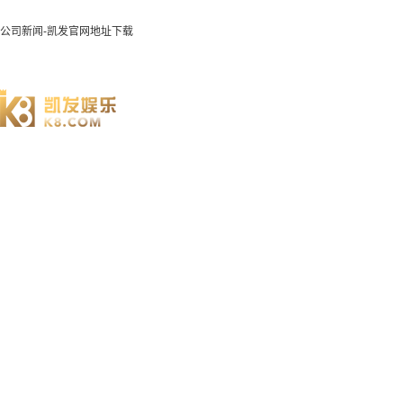
公司新闻-凯发官网地址下载