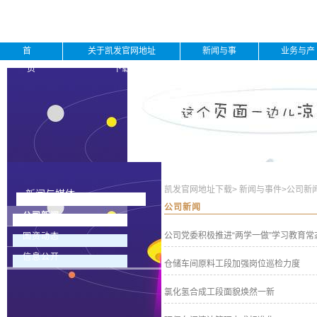
首
关于凯发官网地址
新闻与事
业务与产
页
下载
件
品
凯发官网地址下载
>
新闻与事件
>
公司新
新闻与媒体
公司新闻
公司新闻
公司党委积极推进“两学一做”学习教育常
国资动态
信息公开
仓储车间原料工段加强岗位巡检力度
氯化氢合成工段面貌焕然一新