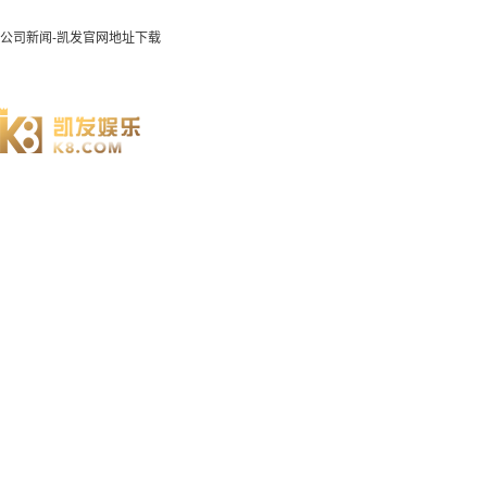
公司新闻-凯发官网地址下载