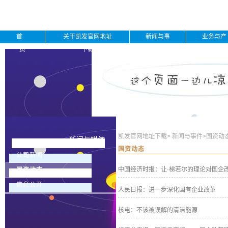
首
关于凯发官网地址
新闻与事
业务与产
页
下载
件
品
凯发官网地址下载
>
新闻与事件
>
国资动
新闻与媒体
国资动态
公司新闻
中国经济时报：让·梯若尔的理论对国企
国资动态
信息公开
人民日报：进一步深化国有企业改革
核电：不该被误解的清洁能源