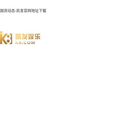
国资动态-凯发官网地址下载