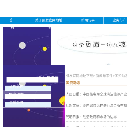
首
关于凯发官网地址
新闻与事
业务与产
页
下载
件
品
凯发官网地址下载
>
新闻与事件
>
国资动
新闻与媒体
国资动态
公司新闻
人民日报：中国核电为全球清洁能源产业
国资动态
信息公开
红旗文稿：委内瑞拉怎样进行混合所有制
光明日报：划清政府和市场的边界